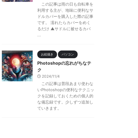
この記事は雨の日も自転車を
利用する主が、地味に便利なサ
ドルカバーを購入した際の記事
です。 濡れたらカバーをめく
るだけ ▲サドルに被せるカバ
...
お絵描き
パソコン
Photoshopの忘れがちなテ
ク
2024/11/4
この記事は普段あまり使わな
いPhotoshopの便利なテクニッ
クを記録しておくための個人的
な備忘録です。少しずつ追加し
ていきます。