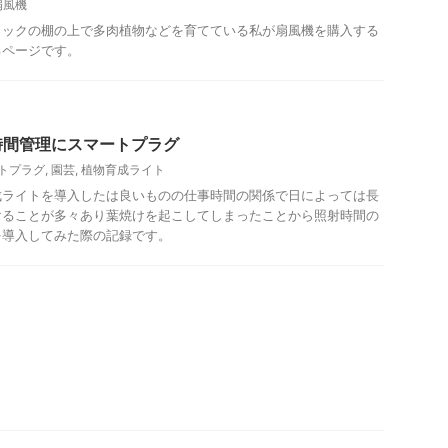
扇風機
ラックの棚の上で多肉植物などを育てている私が扇風機を購入する
るページです。
時間管理にスマートプラグ
トプラグ
,
園芸
,
植物育成ライト
ライトを導入したは良いものの仕事時間の関係で日によっては長
けることが多々あり葉焼けを起こしてしまったことから照射時間の
を導入してみた際の記録です。