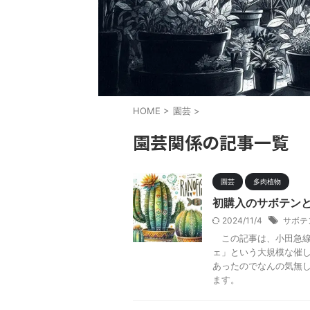
HOME
>
園芸
>
園芸関係の記事一覧
園芸
多肉植物
初購入のサボテン
2024/11/4
サボテ
この記事は、小田急線
ェ」という大規模な催
あったのでなんの気無
ます。