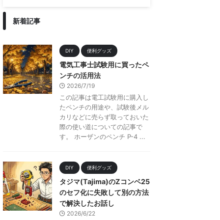
新着記事
DIY
便利グッズ
電気工事士試験用に買ったペ
ンチの活用法
2026/7/19
この記事は電工試験用に購入し
たペンチの用途や、試験後メル
カリなどに売らず取っておいた
際の使い道についての記事で
す。 ホーザンのペンチ P-4 ...
DIY
便利グッズ
タジマ(Tajima)のZコンベ25
のセフ化に失敗して別の方法
で解決したお話し
2026/6/22