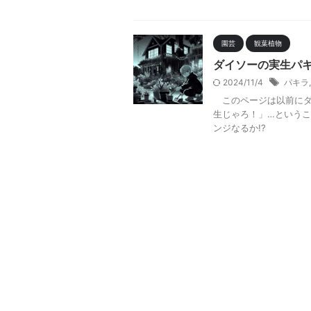
園芸
観葉植物
ダイソーの実生パ
2024/11/4
パキラ
このページは以前にダ
生じゃろ！」…という
ンジなるか!?