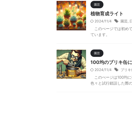
園芸
植物育成ライト
2024/11/4
園芸
,
このぺージでは初めて
ています。
園芸
100均のブリキ缶
2024/11/4
ブリキ
このぺージは100均
色々と試行錯誤した際