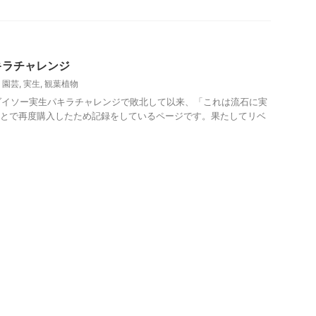
キラチャレンジ
,
園芸
,
実生
,
観葉植物
イソー実生パキラチャレンジで敗北して以来、「これは流石に実
ことで再度購入したため記録をしているページです。果たしてリベ