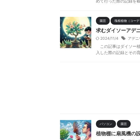
めて行った際の記録を
園芸
塊根植物（コーデ
求むダイソーアデ
2024/11/4
アデニ
この記事はダイソー植
入した際の記録とその
パソコン
園芸
植物棚に扇風機の