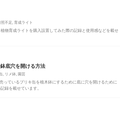
日照不足
,
育成ライト
植物育成ライトを購入設置してみた際の記録と使用感などを載せ
に鉢底穴を開ける方法
缶
,
リメ鉢
,
園芸
に売っているブリキ缶を植木鉢にするために底に穴を開けるために
の記録を載せています。