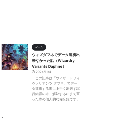
ゲーム
ウィズダフネでデータ連携出
来なかった話（Wizardry
Variants Daphne）
2024/11/4
この記事は「ウィザードリィ
ヴァリアンツ ダフネ」でデー
タ連携する際に上手く出来ず試
行錯誤の末、解決するにまで至
った際の個人的な備忘録です。