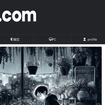
園芸
PC
profile