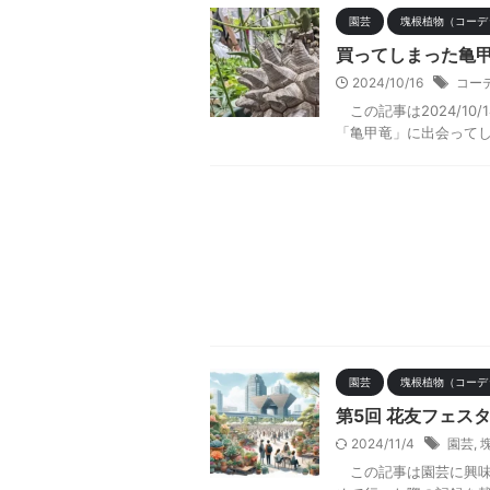
園芸
塊根植物（コーデ
買ってしまった亀
2024/10/16
コー
この記事は2024/10
「亀甲竜」に出会ってし
園芸
塊根植物（コーデ
第5回 花友フェス
2024/11/4
園芸
,
この記事は園芸に興味