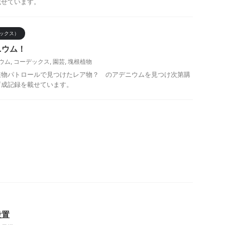
載せています。
ックス）
ニウム！
ウム
,
コーデックス
,
園芸
,
塊根植物
物パトロールで見つけたレア物？ のアデニウムを見つけ次第購
育成記録を載せています。
設置