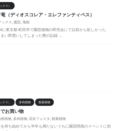
ックス）
甲竜（ディオスコレア・エレファンティペス）
デックス
,
園芸
,
塊根
/14に東京都 町田市で園芸植物の即売会にて以前から欲しかった
まい即買いしてしまった際の記録 ...
ックス）
多肉植物
観葉植物
タでお買い物
塊根植物
,
多肉植物
,
花友フェスタ
,
観葉植物
を持ち始めてから半年も満たないうちに園芸関係のイベントに初