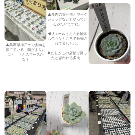
▲多肉の寄せ植えワーク
ショップなどもやってい
るみたいですね。
◀リエールさんの必殺鉢
も色々なところで販売さ
れてましたね。
▲兵庫県神戸市で多肉を
育てている「陽だまりお
▶たしかこの店舗で買っ
にく」さんのブースか
たと思われる多肉。
な？