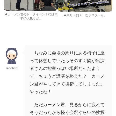
▲カーメン君のトークイベントには大
▲東リベ的？ なポスターも。
勢の人集りが…
ちなみに会場の周りにある椅子に座
って休憩していたらそのすぐ隣が出演
者さんの控室っぽい場所だったよう
ranofish
で、ちょうど講演を終えた？ カーメ
ン君がやってきて挨拶してしまった。
やったね！
ただカーメン君、見るからに疲れて
そうだったから軽く会釈ぐらいの挨拶