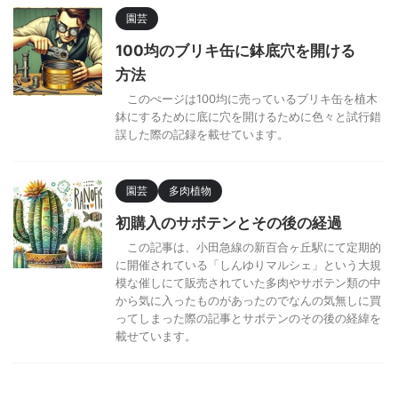
園芸
100均のブリキ缶に鉢底穴を開ける
方法
このぺージは100均に売っているブリキ缶を植木
鉢にするために底に穴を開けるために色々と試行錯
誤した際の記録を載せています。
園芸
多肉植物
初購入のサボテンとその後の経過
この記事は、小田急線の新百合ヶ丘駅にて定期的
に開催されている「しんゆりマルシェ」という大規
模な催しにて販売されていた多肉やサボテン類の中
から気に入ったものがあったのでなんの気無しに買
ってしまった際の記事とサボテンのその後の経緯を
載せています。