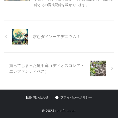
録とその育成記録を載せています。
求むダイソーアデニウム！
買ってしまった亀甲竜（ディオスコレア・
エレファンティペス）
お問い合わせ
プライバシーポリシー
© 2024 ranofish.com