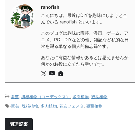
ranofish
こんにちは。最近はDIYを趣味にしようと企
んでいる ranofish といいます。
このブログは趣味の園芸、漫画、ゲーム、ア
ニメ、PC、DIYなどの他、雑記など私的な日
常を綴る単なる個人的備忘録です。
あなたに有益な情報があるとは思えませんが
何かのお役に立てたら幸いです。
-
園芸
,
塊根植物（コーデックス）
,
多肉植物
,
観葉植物
-
園芸
,
塊根植物
,
多肉植物
,
花友フェスタ
,
観葉植物
関連記事