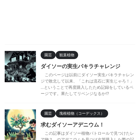
園芸
観葉植物
ダイソーの実生パキラチャレンジ
このページは以前にダイソー実生パキラチャレン
ジで敗北して以来、「これは流石に実生じゃろ！」
…ということで再度購入したため記録をしているペ
ージです。果たしてリベンジなるか!?
園芸
塊根植物（コーデックス）
求むダイソーアデニウム！
この記事はダイソー植物パトロールで見つけたレ
ア物？ のアデニウムを見つけ次第購入した際の記