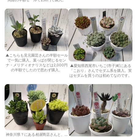
▲こちらも見元園芸さんの半額セール
で一気に購入。葉っぱが閉じるセン
ナ・メリディオナリスなどは2,000円
▲愛知県西尾市いちご(市子)町にある
の半額でしたので思わず購入。
「こおり」さんでセダム系を購入。実
はセダムを買うのは初めてなのです。
神奈川県？にある
柏屋
商店さんと、…