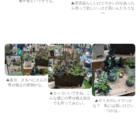
亀甲竜というそうな。
▲非売品らしいけど小さいのがあった
ら売って欲しい…けど高いんだろうな
ー
▲多分、さるべにさんの
寄せ植えの実例かな。
▲カッコいいですね。こ
んな感じの寄せ植え自分
▲ザミオのレイヴンか
でも作ってみたい。
な？ 私には高いけどい
つかは…