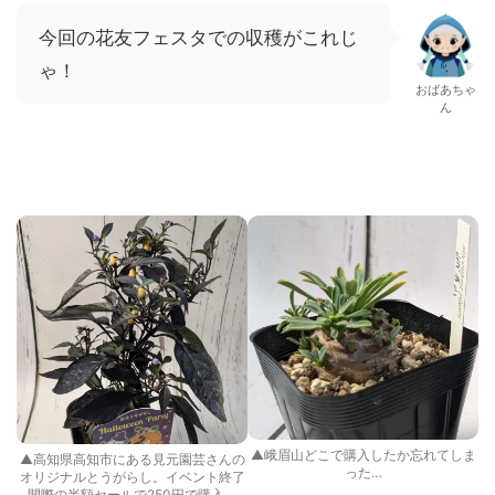
今回の花友フェスタでの収穫がこれじ
ゃ！
おばあちゃ
ん
▲峨眉山どこで購入したか忘れてしま
▲高知県高知市にある見元園芸さんの
った…
オリジナルとうがらし。イベント終了
間際の半額セールで250円で購入。