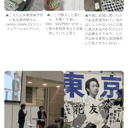
▲ここで購入した苗た
▲こちらも兵庫県神戸市
▲午後に会場に着いたの
ち。可愛くて安い。
にある多肉屋さん、
である程度売れているの
250、500円均一のカッ
carino creare (カリーノ
はしょうがないけど人気
ト苗や多肉弁当などを販
クリアーレ)のブース。
に差があるのか穴だらけ
売していたと思う。
の品種もチラホラ。ただ
沢山ある多肉も追加補充
したあとかもしれない。