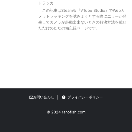
トラッカー
この記事はSteam版『VTube Studio』でWebカ
メラトラッキングを試みようとする際にエラーが発
生してカメラが起動出来ないときの解決方法を載せ
ただけのただの備忘録ページです。
お問い合わせ
プライバシーポリシー
© 2024 ranofish.com