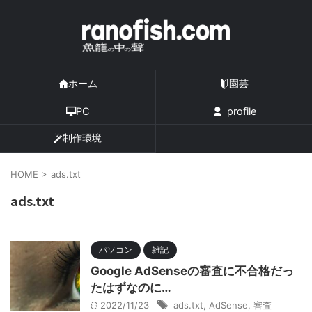
ホーム
園芸
PC
profile
制作環境
HOME
>
ads.txt
ads.txt
パソコン
雑記
Google AdSenseの審査に不合格だっ
たはずなのに…
2022/11/23
ads.txt
,
AdSense
,
審査