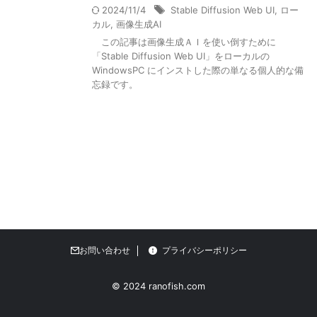
2024/11/4
Stable Diffusion Web UI
,
ロー
カル
,
画像生成AI
この記事は画像生成ＡＩを使い倒すために
「Stable Diffusion Web UI」をローカルの
WindowsPC にインストした際の単なる個人的な備
忘録です。
お問い合わせ
プライバシーポリシー
© 2024 ranofish.com